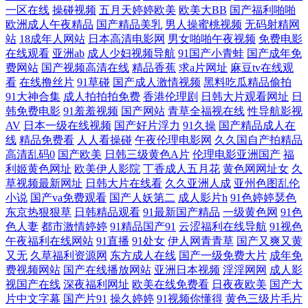
司机久久看高清 91久久足交 玖玖资源中文字 91破处在线观看 国产第92页
一区在线
操碰视频
五月天婷婷欧美
欧美大BB
国产福利啪啪
欧洲成人午夜精品
国产精品美乳
男人操蜜桃视频
无码射精网
站
18成年人网站
日本高清电影网
男女啪啪午夜视频
免费电影
欧美经典91爱爱 超碰精品潮吹无码不卡 女同片免费网站 日韩一级TV 欧美
在线观看
亚洲ab
成人少妇视频导航
91国产小青蛙
国产成年免
费网站
国产视频高清在线
精品香蕉
求a片网址
麻豆tv在线观
欧美曰 国产精品一区在线懂色 免费男女午男女网址 精品人妻乱码一区二
看
在线撸丝片
91草碰
国产成人激情视频
黑料吃瓜精品偷拍
91大神合集
成人拍拍拍免费
香港伦理剧
日韩大片观看网址
日
区 男人天堂黄 国产精品久久45 欧美日韩午夜福利影院 久久这里只有精品
韩免费电影
91羞羞视频
国产网站
青草全福视在线
性导航影视
AV
日本一级在线视频
国产好片浮力
91久操
国产精品成人在
线
精品免费看
人人看操碰
午夜伦理电影网
久久国自产拍精品
久久 91农村站街熟女露脸 手机福利刺激伦理片 豆花吃瓜每日视频在线 在
高清乱码0
国产欧美
日韩三级黄色A片
伦理电影亚洲国产
福
利姬黄色网址
欧美伊人影院
丁香成人五月花
黄色网网址女
久
线草a 免费产品绘合精品综合 91人妻性爱超碰 青青草社区视频美 91在线
草视频最新网址
日韩大片在线看
久久亚洲人成
亚州色图乱伦
小说
国产va免费观看
国产人妖第二
成人影片h
91色婷婷瑟色
东京热狠狠草
日韩精品观看
91最新国产精品
一级黄色网
91色
精品尤物 日韩精品在线播放视频 国产综合欧美日韩一 91官网在线观看 欧
色人妻
都市激情婷婷
91精品国产91
云涩福利在线导航
91视色
午夜福利在线网站
91直播
91处女
伊人网青青草
国产又爽又黄
美精品久久99久久 91中文资源在线 天堂情色性爱Aa 成人精品成人导航 亚
又无
久草福利资源网
东方成人在线
国产一级免费大片
成年免
费视频网站
国产在线播放网站
亚洲日本视频
淫淫网网
成人影
洲色婷婷网 九七在线9197 性催残变态bdsm 久久di 91伦乱视频 欧美日韩色
视国产在线
深夜福利网址
欧美在线免费看
日夜夜欧美
国产大
片中文字幕
国产片91
操久婷婷
91视频你懂得
黄色三级片毛片