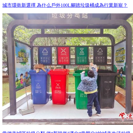
城市環衛新選擇 為什么戶外100L腳踏垃圾桶成為行業新寵？