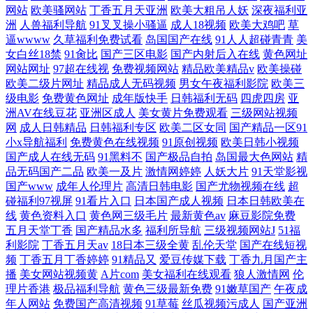
网站
欧美骚网站
丁香五月天亚洲
欧美大粗吊人妖
深夜福利亚
洲
人兽福利导航
91叉叉操小骚逼
成人18视频
欧美大鸡吧
草
逼wwww
久草福利免费试看
岛国国产在线
91人人超碰青青
美
女白丝18禁
91肏比
国产三区电影
国产内射后入在线
黄色网址
网站网址
97超在线视
免费视频网站
精品欧美精品v
欧美操碰
欧美二级片网址
精品成人无码视频
男女午夜福利影院
欧美三
级电影
免费黄色网址
成年版快手
日韩福利无码
四虎四房
亚
洲AV在线豆花
亚洲区成人
美女黄片免费观看
三级网站视频
网
成人日韩精品
日韩福利专区
欧美二区女同
国产精品一区91
小x导航福利
免费黄色在线视频
91原创视频
欧美日韩小视频
国产成人在线无码
91黑料不
国产极品自拍
岛国最大色网站
精
品无码国产二品
欧美一及片
激情网婷婷
人妖大片
91天堂影视
国产www
成年人伦理片
高清日韩电影
国产尤物视频在线
超
碰福利97视屏
91看片入口
日本国产成人视频
日本日韩欧美在
线
黄色资料入口
黄色网三级毛片
最新黄色av
麻豆影院免费
五月天堂丁香
国产精品水多
福利所导航
三级视频网站J
51福
利影院
丁香五月天av
18日本三级全黄
乱伦天堂
国产在线短视
频
丁香五月丁香婷婷
91精品又
爱豆传媒下载
丁香九月国产主
播
美女网站视频黄
A片com
美女福利在线观看
狼人激情网
伦
理片香港
极品福利导航
黄色三级最新免费
91嫩草国产
午夜成
年人网站
免费国产高清视频
91草莓
丝瓜视频污成人
国产亚洲