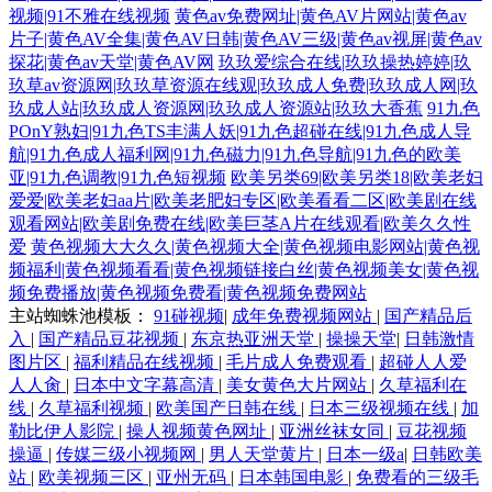
视频|91不雅在线视频
黄色av免费网址|黄色AV片网站|黄色av
片子|黄色AV全集|黄色AV日韩|黄色AV三级|黄色av视屏|黄色av
探花|黄色av天堂|黄色AV网
玖玖爱综合在线|玖玖操热婷婷|玖
玖草av资源网|玖玖草资源在线观|玖玖成人免费|玖玖成人网|玖
玖成人站|玖玖成人资源网|玖玖成人资源站|玖玖大香蕉
91九色
POnY熟妇|91九色TS丰满人妖|91九色超碰在线|91九色成人导
航|91九色成人福利网|91九色磁力|91九色导航|91九色的欧美
亚|91九色调教|91九色短视频
欧美另类69|欧美另类18|欧美老妇
爱爱|欧美老妇aa片|欧美老肥妇专区|欧美看看二区|欧美剧在线
观看网站|欧美剧免费在线|欧美巨茎A片在线观看|欧美久久性
爱
黄色视频大大久久|黄色视频大全|黄色视频电影网站|黄色视
频福利|黄色视频看看|黄色视频链接白丝|黄色视频美女|黄色视
频免费播放|黄色视频免费看|黄色视频免费网站
主站蜘蛛池模板：
91碰视频
|
成年免费视频网站
|
国产精品后
入
|
国产精品豆花视频
|
东京热亚洲天堂
|
操操天堂
|
日韩激情
图片区
|
福利精品在线视频
|
毛片成人免费观看
|
超碰人人爱
人人肏
|
日本中文字幕高清
|
美女黄色大片网站
|
久草福利在
线
|
久草福利视频
|
欧美国产日韩在线
|
日本三级视频在线
|
加
勒比伊人影院
|
操人视频黄色网址
|
亚洲丝袜女同
|
豆花视频
操逼
|
传媒三级小视频网
|
男人天堂黄片
|
日本一级a
|
日韩欧美
站
|
欧美视频三区
|
亚州无码
|
日本韩国电影
|
免费看的三级毛