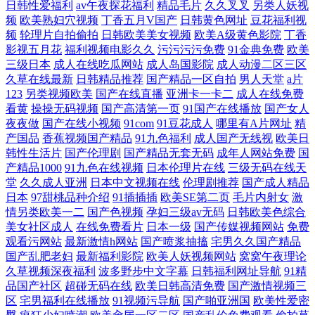
日韩性爱福利
av午夜探花福利
精品毛片
久久叉叉
另类人妖视
频
欧美熟妇穴视频
丁香五月V国产
日韩黄色网址
豆花福利视
频
轮理片自拍偷拍
日韩欧美美女视频
欧美A级黄色影院
丁香
影视五月花
福利视频电影久久
污污污污免费
91金典免费
欧美
三级日本
成人在线吃瓜网站
成人岛国影院
成人动漫二区三区
久草在线最新
日韩精品推荐
国产精品一区自拍
男人天堂
a片
123
另类视频欧美
国产在线直播
亚洲卡一卡二
成人在线免费
看黄
操操无码视频
国产高清第一页
91国产在线播放
国产女人
夜夜做
国产在线小视频
91com
91豆花成人
哪里有A片网址
精
产国品
香蕉视频国产精品
91九色福利
成人国产无线视
欧美日
韩性生活片
国产伦理剧
国产精品无套无码
成年人网站免费
国
产精品1000
91九色在线视频
日本伦理片在线
三级无码在线天
堂
久久成人亚洲
日本中文视频在线
伦理剧推荐
国产成人精品
日本
97甜桃品种介绍
91插插插
欧美SE第二页
毛片内射女
激
情另类欧美一二
国产色视频
孕妇三级av无码
日韩欧美色综合
美女社区成人
在线免费看片
日本一级
国产传媒视频网站
免费
观看污网站
最新激情h网站
国产喷浆抽搐
宅男久久国产精品
国产乱肥老妇
最新福利影院
欧美人妖视频网站
窝窝午夜理论
久草视频深夜福利
波多野步中文字幕
日韩福利网址导航
91精
品国产社区
超碰无码在线
欧美日韩高清免费
国产激情视频三
区
宅男福利在线播放
91视频污导航
国产啪亚洲国
欧美性爱密