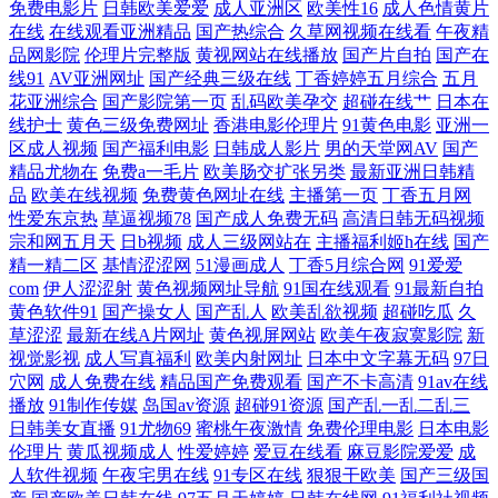
免费电影片
日韩欧美爱爱
成人亚洲区
欧美性16
成人色情黄片
图成人网 91夜色 婷婷日韩成人一区 福利视频三分钟 综合网艹 91黑丝美女
在线
在线观看亚洲精品
国产热综合
久草网视频在线看
午夜精
品网影院
伦理片完整版
黄视网站在线播放
国产片自拍
国产在
自慰 欧美第二页午夜 91在线播放网站 日韩中文字幕婷婷综合 超碰在线日
线91
AV亚洲网址
国产经典三级在线
丁香婷婷五月综合
五月
花亚洲综合
国产影院第一页
乱码欧美孕交
超碰在线艹
日本在
线护士
黄色三级免费网址
香港电影伦理片
91黄色电影
亚洲一
韩 亚洲天堂2025 国产有码在线 91大香蕉自慰 人妻男人天堂网 成人网人妻
区成人视频
国产福利电影
日韩成人影片
男的天堂网AV
国产
精品尤物在
免费a一毛片
欧美肠交扩张另类
最新亚洲日韩精
久合 亚洲中文别类日韩 狠狠操综合网 91久久 青娱乐福利导航91 99成人五
品
欧美在线视频
免费黄色网址在线
主播第一页
丁香五月网
性爱东京热
草逼视频78
国产成人免费无码
高清日韩无码视频
码人妻 天天影院日韩 国产成人九九 91看黄 丝瓜网站 国产成人宗合 91传
宗和网五月天
日b视频
成人三级网站在
主播福利姬h在线
国产
精一精二区
基情涩涩网
51漫画成人
丁香5月综合网
91爱爱
com
伊人涩涩射
黄色视频网址导航
91国在线观看
91最新自拍
禖 男女性做爱网站 91性生活剧场 色色日女人 成人福利99 亚洲熟女乱综合
黄色软件91
国产操女人
国产乱人
欧美乱欲视频
超碰吃瓜
久
草涩涩
最新在线A片网址
黄色视屏网站
欧美午夜寂寞影院
新
一区二 激情自拍第三区 91亚洲乱码精品久久 午夜蜜桃888不卡 欧美日韩
视觉影视
成人写真福利
欧美内射网址
日本中文字幕无码
97日
穴网
成人免费在线
精品国产免费观看
国产不卡高清
91av在线
一区二区无码 豆花社区久久 91看女 五月婷婷深爱激情网 九一社区在线观
播放
91制作传媒
岛国av资源
超碰91资源
国产乱一乱二乱三
日韩美女直播
91尤物69
蜜桃午夜激情
免费伦理电影
日本电影
伦理片
黄瓜视频成人
性爱婷婷
爱豆在线看
麻豆影院爱爱
成
看 国产成人国产精品 91熟女视频播放 影音先锋欧美色A片 欧美性猛交久
人软件视频
午夜宅男在线
91专区在线
狠狠干欧美
国产三级国