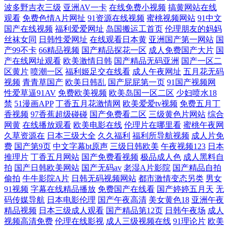
波多野吉衣三级
亚洲AV一卡
在线免费小视频
搞黄网站在线
频在线观看 亚成人洲电影在线 色玖玖精品 国产精品超碰在线 www国产极
观看
免费色情A片网扯
91资源在线视频
蜜桃视频网站
91中文
国产在线视频
福利爱爱网址
岛国搬运工首页
伦理朋友的妈妈
品 91入囗 影音先锋妊妇系列 不卡视频123区 91社区免费1区二区 91TV在
丝袜女同
日韩性爱网址
在线观看日本黄
亚洲国产第一网站
国
产99不卡
66精品视频
国产精品探花一区
成人免费国产大片
国
线观看网站 狼友福利社 国产a母子视频 男人的天堂A片 国产精选91 成人
产在线网址观看
欧美激情日韩
国产精品无码亚洲
国产一区二
区黄片
喷潮一区
福利姬足交在线看
成人午夜网址
五月花无码
视频
青青草国产
欧美日韩乱
国产屁屁第一页
91国产视频网
网站午夜 福利社午夜影院 福利导航 爱豆伊人自拍 97超级视频 91呦在线观
性爱草逼91AV
免费欧美视频
欧美岛国一区二区
少妇喷水18
禁
51漫画APP
丁香五月花激情网
欧美爱爱tv视频
免费五月丁
看 影音先锋aaa资源 日韩无砖码毛片 另类性爱综合 国内精品久久 亚洲欧
香视频
97香蕉超级碰碰
国产免费看二区
三级黄色片网站
综合
网黄
在线播放观看
欧美电影在线
伦理片在哪里看
蜜桃午夜网
久草资源在
日本三级大全
久久福利
福利所导航视频
成人片免
美国产精品 四虎AV影裤 欧美日韩另类亚洲色网 激情丁香社区 成人男女午
费
国产第9页
中文字幕bt原声
三级日韩欧美
午夜视频123
日本
推理片
丁香五月网站
国产免费看视频
极品成人色
成人黑料自
夜影院 91熊猫在线 91poy九色视频 婷婷热网 欧美超碰91 日韩欧美网站A
拍
国产日韩欧美网站
国产无码av
老湿A片影院
国产精品自拍
偷拍
牛牛影院A片
日韩无码视频网站
都市激情变态另类
男女
片 91国内产香蕉 色色热热 91白丝网站 五月蜜桃涩涩瓷 久久五区视频 海
91视频
字幕在线精品播放
免费国产在线看
国产婷婷五月天
无
码传媒导航
日本电影伦理
国产午夜高清
美女黄色18
亚洲午夜
精品视频
日本三级成人观看
国产精品第12页
日韩午夜场
成人
角肏逼
视频高清免费
伦理在线影视
成人三级视频在线
91理论片
欧美