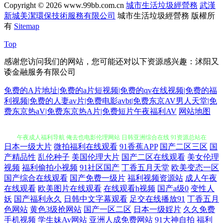
Copyright © 2026
www.99bb.com.cn
城市生活垃圾經營務
武漢
新城美潔環保技術服務有限公司
城市生活垃圾經營務
版權所
有
Sitemap
Top
感谢您访问我们的网站，您可能还对以下资源感兴趣：沭阳又
诿金融服务有限公司
免费的A片地址|免费的a片短视频|免费的qv在线视频|免费的福
利视频|免费的人妻av片|免费电影avbt|免费东京AV男人天堂|免
费东京热aV|免费东京热A片|免费短片午夜福利AV
网站地图
日本一级大片
微拍福利在线观看
91香蕉APP
国产二区三区
国
夜夜涩日韩好涩夜夜撸 深夜精品福利 久草资源福利 国产精品久久鸭下载
产精品性
乱伦种子
美国伦理大片
国产二区在线观看
美女伦理
视频
福利偷拍小视频
91社区国产
丁香五月天堂
欧美变态一区
午夜成人福利导航 俺去也电影伦理网站 日韩亚洲综合在线 91资源总站在
国产综合在线观看
国产免费一级片
福利视频资源站
成人午夜
在线观看
欧美图片在线观看
在线观看h视频
国产a级0
变性人
妖
国产福利永久
日韩中文字幕观看
足交在线播放91
丁香五月
线观看 青草原大香蕉 91网站 天堂中文资源网站 成人碰碰视 香蕉伊视频
色网站
黄色3级抢网站
国产一区二区
日本一级婬片
久久免费
手机视频
学生妹Av网站
亚洲人成免费网站
91大神自拍
福利