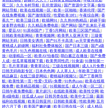
美熟妇潮喷
|
超碰97人人干
|
日韩美女精品视频
|
午夜理论影
视二区
|
久久乡村导航
|
乱伦资源站
|
国产资源中文字幕
|
偷拍
网站导航
|
欧美在线视频一区
|
欧美一区啪啪
|
香港伦理
|
国产
在线免费视频
|
国产激情影院
|
性爱欧美3对1
|
午夜综合网
|
香
蕉久艹
|
欧美三级日本
|
欧插网91
|
久久热99热精品
|
超碰干操
|
波多野吉电影
|
久久精品免费电影
|
国产网站
|
国产乱来乱子视
频
|
爱豆AV
|
91原创国产
|
丁香5月网站
|
欧美三区国产精品
|
日韩欧美电影网站
|
青青视频网
|
欧美男人亚洲天堂
|
三级黄
网站无码
|
日韩美女诱惑
|
国产91不卡高清
|
av天堂黄色电影
|
蜜桃成人超碰网
|
福利社免费体验区
|
国产日本三级
|
国产a级
黄色毛片
|
91九色视频在线
|
欧美视频日韩
|
成人欧美在线播
放
|
动漫精品一区
|
欧类AV怡春院
|
萌白酱正在播放
|
国产免费
人成
|
丝瓜草莓视频下载
|
欧美男同性恋
|
91肏逼
|
91微拍第一
页
|
毛片草草碰
|
青青草论坛
|
三级在线视频网
|
成人A片免费
|
日韩无码电影专区
|
日本色色网
|
人人草人人
|
年欧美三级片
|
精品麻豆
|
在线三级是网站
|
蜜桃福利视频51
|
国产丁香网导
航
|
欧美性第一页
|
性爱+无码+免费
|
91色色com
|
欧美在线视
频免费
|
欧美精品视频一区
|
91视频丝瓜
|
成人午夜一区二区
|
日韩午夜免费电影
|
黄片超污
|
在线欧美视频
|
欧美性交网
|
欧
美4级电影
|
丝瓜成人app
|
日韩另类在线
|
欧美中文三级
|
最新
福利在线视频
|
欧美日韩亚州
|
日韩欧美观看
|
性欧美网
|
五月
婷六月丁香
|
欧美国产嫩的嫩
|
欧美日韩在线一区
|
成人精品