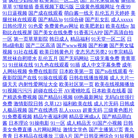
臀
疯狂少妇喷潮
欧美肏屄一区二区
国产乱伦免费观看
偷拍草
草草
97狠狠插
香蕉视频下载污版
三级黄色视频网址
午夜99
91日逼视频
国产成在线观看
萌白酱一线天
乱伦五月天婷婷
美
腿丝袜在线观看
国产精品3p
91综合碰
国产乱女乱
成人xxxxx
日韩伦理片
91色爱
免费黄色av网址
欧美肥老妇
欧美在线tv
加
勒比在线视屏
国产美女在线免费
91香蕉污APP
国产高清自拍
一区
第一页草草影院
韩日成人
精品福利
91天堂一区二区
日
韩a级电影
国产二区高清
国产www视频
国产粉嫩
国产男女猛
视频
91社在线看
欧美日韩黄色片
变态另态另类2
91李宗精品
黑丝袜自慰喷水
乱伦五月
国产无码网站
三级无毒免费
青青草
51
91丝袜在线
91九色在线观看
91插
成人中文字幕免费
成年
人网站视频
免费在线影院
日本欧美第一页
国产ts在线观看
午
夜影院国产在线
91操在线观看
日韩在线播放视频
成人大片一
级天天
内射性爱网址大全
欧美社区第一页
欧美在线视频播放
91视频污污污
超碰在线公开
AV蜜桃吃瓜
日本欧美在线看
国
产精选免费视频
国产精品91视频
69热最新网址
无码白丝强行
免费
激情影院日韩
久草123
福利欧美在线
成人片无码
日韩成
人极品视频
国产在线诱惑
乱人xxxxx
超黄无码
三级黄色图片
91免费看视频
精品午夜福利网
精品亚洲成a人
国产精品萌白
酱
日本理论
91操电影
91一区
成人精品无
91国产小视频
日韩
美女免费直播
A片网站网址
激情文学色
国产主播第37页
青久
青青
日本精品在线播放
三级A片
国产日韩亚洲综合
91短视频