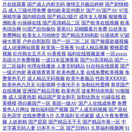
国产美女精品久久中文 亚洲天堂久久在线 国产另类欧美 性欧美第二页 男
片在线观看
国产成人内射无码
激情五月极品婷婷
国产剧情精
品
成人三级伦理免费
偷怕欧美亚州图片
国产AV国产AV
97亚
人的天堂A片 91蜜桃视屏 免费成人17 91成人青青草婷婷 韩国三级HD高清
洲精华液
国内精自线
国产精品3级片
成年女人视频
狠狠撸亚
洲欧美
91操碰在线
国产高清精品二区
国产欧美在线视频
欧美
色综合网
91国产自拍偷拍
香蕉911
花蝴蝶看片免费
白丝美女
精品 夜色福利影院导航 日本αV在线观看 91真人在线实操 人妖网站 91人
免费网站
欧美女人与动物交
国产精品无码电影
91插插库
97超
碰大香蕉
户外自慰影院
国产一区二区二区
国产偷窥盗摄视频
人草 精品欧美一级乱黄 在线天堂网色色撸 久久超碰成人 91白丝在线播放
成人动漫网站观看
欧美第一页夜夜
91成人精品视频
蜜桃爱爱
视频
乱伦熟女五月天
91香蕉视
福利在线视频直播
一区xxxxx
岛国大片免费视频
一道日本亚洲香蕉
国产91高清精品
国产一
欧美日韩激情四射 海角紧网 影音先锋婷婷 超碰在线91 桃花91 91性交黄色
区二区福利
伦理在线播放
人妻无码精品
91自拍在线观看
国产
一级片内射
夜夜骑青青草
欧美色图人妻
在线免费欧美视频
免
电影 久久国产伊人网 91豆花视频在线观看 国产另类视频 午夜10000 99热
费黄色毛片
成人精品无码视频
欧美午夜极品
性欧美ⅩⅩⅩⅩ乱
欧美色色六月天
91影视网
午夜伦不卡
加勒比性爱网
青草国产
色色 ts赵恩静肛交 91肛交 狠狠插狠狠干 影音先锋最新av在线 岛国AV不卡
在线视频
亚洲国产精品导航
欧美色淫
波多野结依电影
91狠狠
撸
成人深夜电影
精品国产美女剃毛
加勒比熟女
91碰在线
欧
美裸模
萌白酱国产一区
美国一级AV
国产人在线成免费
免费
淫网综合 韩国不卡群 51av福利导航 国产精品不卡 香蕉久久东京热 吃瓜导
黄色A片网址
微拍福利国产视频
国产人成无码视频
国产原创
区色花堂
在线免费黄A片
久草福利
乱伦家庭
成人午夜免费视
航不卡 色悠悠资源在线 99久热re在线品种 青娱乐豆花视频 91中文熟女 人
频
人妖射精
国产屁屁
国产精品天干天
国产精品午夜一区
中
文字幕无码人妻
日本不卡二区
国产日韩91
久草福利视频网
91