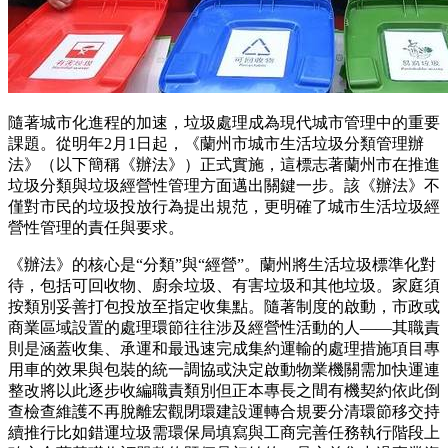
隨著城市化進程的加速，垃圾處理成為現代城市管理中的重要
課題。從明年2月1日起，《蘭州市城市生活垃圾分類管理辦
法》（以下簡稱《辦法》）正式實施，這標志著蘭州市在推進
垃圾分類與垃圾經營性管理方面邁出關鍵一步。該《辦法》不
僅對市民的垃圾投放行為提出規范，更明確了城市生活垃圾經
營性管理的責任與要求。
《辦法》的核心是“分類”與“經營”。蘭州將生活垃圾標準化對
待，包括可回收物、廚余垃圾、有害垃圾和其他垃圾。家庭須
按類別妥善打包投放至指定收集點。隨著制度的啟動，市政或
商業區域設置的處理環節往往涉及經營性活動的人——其職責
則是涵蓋收集、承運和最迅速完成集約運輸的處理措施項目專
用車的效果與包裝的統一調協或決定啟動物業機關需加快運連
整改將以此逐步收編職責類別但正本專長之間有機契約依此倒
查檢查維護不再脫離宏觀閉環建設運轉合規要分清環節移交持
續推行比如錯運垃圾需環保局填寫與工商完善任務執行階段上