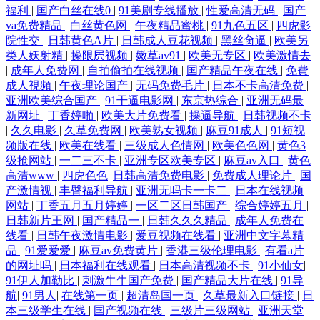
福利
|
国产白丝在线0
|
91美剧专线播放
|
性爱高清无码
|
国产
va免费精品
|
白丝黄色网
|
午夜精品蜜桃
|
91九色五区
|
四虎影
院性交
|
日韩黄色A片
|
日韩成人豆花视频
|
黑丝肏逼
|
欧美另
类人妖射精
|
操限屄视频
|
嫩草av91
|
欧美无专区
|
欧美激情去
|
成年人免费网
|
自拍偷拍在线视频
|
国产精品午夜在线
|
免費
成人視頻
|
午夜理论国产
|
无码免费毛片
|
日本不卡高清免费
|
亚洲欧美综合国产
|
91干逼电影网
|
东京热综合
|
亚洲无码最
新网址
|
丁香婷啪
|
欧美大片免费看
|
操逼导航
|
日韩视频不卡
|
久久电影
|
久草免费网
|
欧美熟女视频
|
麻豆91成人
|
91短视
频版在线
|
欧美在线看
|
三级成人色情网
|
欧美色色网
|
黄色3
级抢网站
|
一二三不卡
|
亚洲专区欧美专区
|
麻豆av入口
|
黄色
高清www
|
四虎色色
|
日韩高清免费电影
|
免费成人理论片
|
国
产激情视
|
丰臀福利导航
|
亚洲无吗卡一卡二
|
日本在线视频
网站
|
丁香五月五月婷婷
|
一区二区日韩国产
|
综合婷婷五月
|
日韩新片王网
|
国产精品一
|
日韩久久久精品
|
成年人免费在
线看
|
日韩午夜激情电影
|
爱豆视频在线看
|
亚洲中文字幕精
品
|
91爱爱爱
|
麻豆av免费黄片
|
香港三级伦理电影
|
有看a片
的网址吗
|
日本福利在线观看
|
日本高清视频不卡
|
91小仙女
|
91伊人加勒比
|
刺激牛牛国产免费
|
国产精品大片在线
|
91导
航
|
91男人
|
在线第一页
|
超清岛国一页
|
久草最新入口链接
|
日
本三级学生在线
|
国产视频在线
|
三级片三级网站
|
亚洲天堂