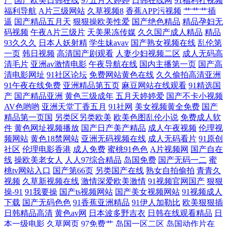
产
国产欧美日韩在线
97五月天婷婷
日韩在线网
91福利社视频
久 国产在线播放ww福利 91在线免费观看网页 影音先锋岛国资源 日韩无
福利导航
A片三级网站
久草视频8
香蕉APP污视频
艹艹艹插
逼
国产精品五月天
狠狠操欧美性爱
国产绝色精品
精品孕妇无
码视频
午夜A片三级片
天美果冻传媒
久久国产成人精品
精品
码资源诱惑 海角丝袜原创 91网站永久 91传媒在线观看入口 日韩综合123
93久久久
日本人妖射精
学生妹avav
国产熟女视频在线
乱伦第
一页
韩日视频
高清国产剧观看
人妻少妇视频二区
成人无码高
黑人性爱网站 91一桃色 伊人大香久久网 殴美一二三 狠狠干2025 91足恋网
清毛片
亚洲av激情电影
午夜导航在线
国内主播第一页
国产高
清电影网址
91社区论坛
免费网站黄色在线
久久偷拍高清亚洲
91传媒蜜桃传媒 日韩精品中文字幕在线 国产婷婷开心网 91熊猫在线 影音
91午夜在线免费
亚洲精品第五页
麻豆网站在线观看
91精选国
产
国产精品亚洲
黄色三级成年
五月天婷婷爱
国产不卡小视频
AV色哟哟
亚洲天堂丁香五月
91社网
美女视频黄全免费
国产
先锋av无码一区 欧美性交在线 国产福利av 91中文视频在线 91豆花视频 色
精品第一页国
另类区另类欧美
欧美色图乱伦小说
免费成人软
件
黄色网址视频播放
国产日产美产精品
成人午夜视频
伦理视
色国产精品 黄色片视频网站欧美 97日韩 91超碰久草牛牛 日韩中文字幕成
频网站
黄色18禁网站
亚洲无码视频在线
成人无码看片
91原创
社区
伦理电影香港
成人免费
蜜桃91色色
A片视频网
国产自在
人 九九热视 www瑟 超碰人人做爱 91pron电影 91蜜桃在线观看 超碰91久
线
操欧美老女人
人人97综合精品
岛国免费
国产无码一二
蜜
桃tv网站入口
国产第66页
另类国产在线
熟女自拍偷拍
青青久
视频
久草新视频在线
激情深爱欧美激情
91视频官网国产
狠狠
久在线 婷婷五月日韩伦理 蜜芽极品视觉盛宴 亚洲天堂虎六六六 91超碰国
操-91
91我要操
国产ts视频网站
国产美女视频网站
91视频成人
下载
国产无码色色
91香蕉亚洲精品
91伊人加勒比
欧美狠狠插
产在线 深爱五月激情网 青青草社区 传媒视频高清一区传媒 91精品免费视
日韩精品高清
黄色av网
日本波多野吉衣
日韩在线观看精品
日
本一级电影
久草网页
97免费艹
岛国一区二区
岛国动作片在