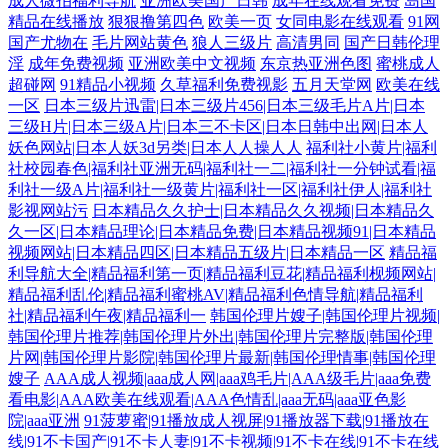
成人微拍福利导航
亚洲欧美国产日韩
成年在线观看免费
岛国
精品在线播放
狠狠撸第四色
欧美一页
女同电影在线观看
91网
国产尤物在
毛片网站黄色
狼人三级片
高清男同
国产日韩伦理
淫
成年免费视频
亚洲欧美中文视频
东京热亚洲色图
蜜桃成人
超碰网
91精品小视频
久草福利免费视影
五月天堂网
欧美在线
一区
日本三级片迅雷|日本三级片456|日本三级毛片A片|日本
三级H片|日本三级A片|日本三不卡区|日本日韩中出网|日本人
妖色网站|日本人妖3d另类|日本人人操人人
福利社小黄片|福利
社校园春色|福利社亚洲无码|福利社一二|福利社一分钟试看|福
利社一级A片|福利社一级黄片|福利社一区|福利社伊人|福利社
影视网站污
日本精品久久护士|日本精品久久视频|日本精品久
久一区|日本精品理论|日本精品免费|日本精品视频91|日本精品
视频网站|日本精品四区|日本精品五级片|日本精品一区
精品福
利导航大全|精品福利第一页|精品福利豆花|精品福利枧频网站|
精品福利乱伦|精品福利蜜桃AV|精品福利色情导航|精品福利
社|精品福利午夜|精品福利一
韩国伦理片嫂子|韩国伦理片视频|
韩国伦理片推荐|韩国伦理片外出|韩国伦理片完整版|韩国伦理
片网|韩国伦理片影院|韩国伦理片最新|韩国伦理情事|韩国伦理
嫂子
AAA成人视频|aaa成人网|aaa鸡毛片|AAA级毛片|aaa免费
看电影|AAA欧美在线观看|AAA色情乱|aaa无码|aaa亚色影
院|aaa亚洲
91菠萝蜜|91播放成人视屏|91播放器下载|91播放在
线|91不卡国产|91不卡人妻|91不卡视频|91不卡在线|91不卡在线