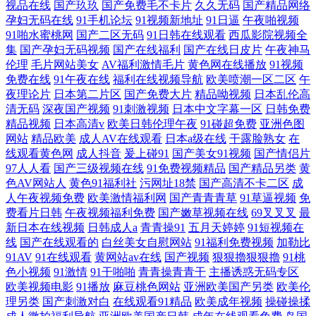
视品在线
国产玖玖
国产免费毛不卡片
久久无码
国产精品网络
孕妇无码在线
91手机论坛
91视频新地址
91日逼
午夜啪视频
91啪水蜜桃网
国产二区无码
91日韩在线观看
西瓜影院视频全
集
国产孕妇无码视频
国产在线福利
国产在线日皮片
午夜神马
伦理
毛片网站美女
AV福利激情毛片
黄色网在线播放
91视频
免费在线
91午夜在线
福利在线视频导航
欧美喷潮一区二区
午
夜理论片
日本第二片区
国产免费大片
精品呦视频
日本乱伦高
清无码
深夜国产视频
91刺激视频
日本中文字幕一区
日韩免费
精品视频
日本高清v
欧美日韩伦理午夜
91碰超免费
亚洲色图
网站
精品欧美
成人AV在线观看
日本a级在线
干露脸熟女
在
线观看黄色网
成人抖音
爰上碰91
国产美女91视频
国产情侣片
97人人看
国产三级视频在线
91免费视频精品
国产精品另类
黄
色AV网站人
黄色91福利社
污网址18禁
国产高清不卡二区
成
人午夜视频免费
欧美激情福利网
国产青青青草
91草逼视频
免
费看片日韩
午夜视频福利免费
国产嫩草视频在线
69叉叉叉
最
新日本在线视频
日韩成人a
青青操91
五月天婷婷
91短视频在
线
国产在线观看的
白丝美女自慰网站
91福利免费视频
加勒比
91AV
91在线观看
黄网站av在线
国产视频
狠狠擼狠狠擼
91桃
色小视频
91激情
91干啪啪
青青操青青干
主播诱惑无码专区
欧美视频电影
91播放
麻豆桃色网站
亚洲欧美国产另类
欧美伦
理另类
国产刺激对白
在线观看91精品
欧美成年视频
操碰操揉