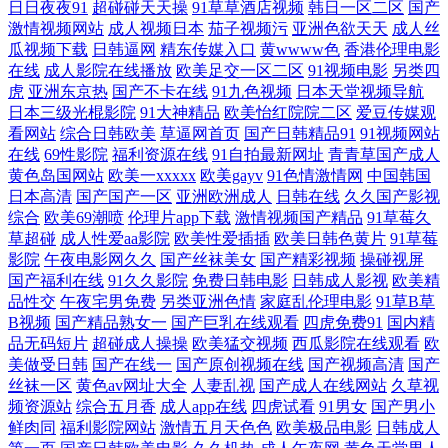
妻久久精品 91视频观看% 美女黑丝视频网站 91破解版免费官网入口 男人
日日夜夜91
超碰碰天天操
91草草酒店视频
韩日一区二区
国产
激情视频网站
成人视频日本
茄子视频污
亚洲色欲天天
成人丝
瓜视频下载
日韩逼网
精东传媒入口
黄wwww色
香港伦理电影
天堂社区5月天 国产久久免费视频免费 亚洲欧美视频视频 国产综合久蜜芽
在线
成人影院在线播放
欧美足交一区二区
91视频电影
另类四
虎
亚洲东京热
国产不卡在线
91九色视频
日本天堂视频导航
91传媒福利片 狠狠草网站 在线男人天 国产亚洲欧美精品爱 亚洲无吗电影
日本三级光棍影院
91大神精品
欧美怡红院院二区
爱豆传媒观
看网站
综合日韩欧美
草逼网首页
国产日韩精品91
91视频网站
在线
69性影院
福利资源在线
91自拍最新网址
青青草国产成人
AV 豆花观频在线观看 伪娘ts人妖在线播放 国产精品黄 亚洲男人天堂手机
黄色岛国网站
欧美一xxxxx
欧美gayv
91色情激情网
中国韩国
日本高清
国产国产一区
亚洲欧洲成人
日韩在线
久久国产影视
版 www色色天堂 色色精品影院 不卡的AV电影网站 天堂av东方 99视频免
综合
欧美69潮喷
伦理片app下载
激情视频国产精品
91草莓久
草超碰
成人性爱aa影院
欧美性爱插插
欧美日韩色黄片
91草莓
费播放 日本人人色 97人人操人人妻 天堂东京热91n 影音先锋亚洲AV无码
影院
午夜电影网久久
国产丝袜美女
国产精彩视频
操碰视屏
国产福利在线
91久久影院
免费日韩电影
日韩成人影视
欧美精
品性交
午夜宅男免费
另类亚洲色情
家庭乱伦理电影
91草B草
免费产品绘合精品综合 91人人爽 免费看男女瑟瑟的网站 91楼胸 老司机剧
B视频
国产精品熟女一
国产巨乳在线观看
四虎免费91
国内精
品无码短片
超碰成人操操
欧美猛交视频
西瓜影院在线观看
欧
场 91蜜桃传媒一区 老湿机福利看片 91官方视频在线看网页 久久国产福利
美做受日韩
国产在线一
国产原创视频在线
国产视频高清
国产
丝袜一区
黄色av网址大全
人妻乱视
国产成人在线网站
久草视
频资源站
综合五月香
成人app在线
四虎试看
91男女
国产男小
91精品国产白浆 另类专区综合欧美 91国产夜色猫 九九精品免费视频 91黄
鲜肉同
福利影院网站
激情五月天色色
欧美极品电影
日韩成人