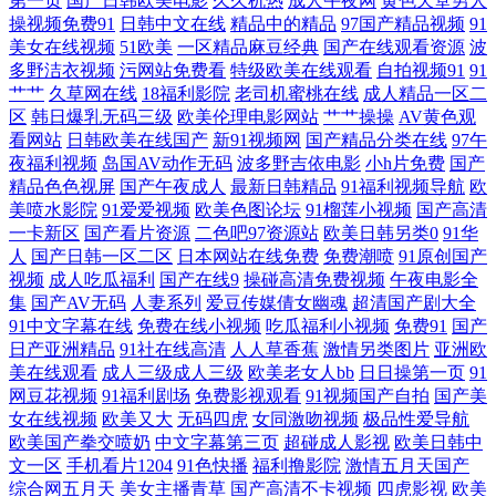
第一页
国产日韩欧美电影
久久机热
成人午夜网
黄色天堂男人
色废料在线观看 久久福利社 91超碰青青草在线 狠狠草网 91看淫黄大片 91
操视频免费91
日韩中文在线
精品中的精品
97国产精品视频
91
美女在线视频
51欧美
一区精品麻豆经典
国产在线观看资源
波
视频网站在线看 欧美剧在线观看网站 91视频国产熟女 日本不卡毛片五 91
多野洁衣视频
污网站免费看
特级欧美在线观看
自拍视频91
91
艹艹
久草网在线
18福利影院
老司机蜜桃在线
成人精品一区二
区
韩日爆乳无码三级
欧美伦理电影网站
艹艹操操
AV黄色观
在线视频观看高清网站 日韩色综合 超碰人人妻在线 影音先锋三级 国产亚
看网站
日韩欧美在线国产
新91视频网
国产精品分类在线
97午
夜福利视频
岛国AV动作无码
波多野吉依电影
小h片免费
国产
洲欧美精品爱 91n永久地址 精品久热在线观看 91黑丝美女 久热服务AV 91
精品色色视屏
国产午夜成人
最新日韩精品
91福利视频导航
欧
美喷水影院
91爱爱视频
欧美色图论坛
91榴莲小视频
国产高清
国产色站 久久嫩草精品久久 91青娱乐首页 欧美福利网站 91秦先生在线 玖
一卡新区
国产看片资源
二色吧97资源站
欧美日韩另类0
91华
人
国产日韩一区二区
日本网站在线免费
免费潮喷
91原创国产
视频
成人吃瓜福利
国产在线9
操碰高清免费视频
午夜电影全
玖撸撸 91精品视频网站 殴洲精品乱码 A片无码日韩 五月天色色 丁香婷婷
集
国产AV无码
人妻系列
爱豆传媒倩女幽魂
超清国产剧大全
91中文字幕在线
免费在线小视频
吃瓜福利小视频
免费91
国产
综合激情 自拍31区 黄色片导航 91地址入口网页 精品粉嫩久久懂色 91豆花
日产亚洲精品
91社在线高清
人人草香蕉
激情另类图片
亚洲欧
美在线观看
成人三级成人三级
欧美老女人bb
日日操第一页
91
网豆花视频
91福利剧场
免费影视观看
91视频国产自拍
国产美
成人网站 老色鬼导航 91视频牛牛 欧美色性交 91视频网址入口 日韩视频第
女在线视频
欧美又大
无码四虎
女同激吻视频
极品性爱导航
欧美国产拳交喷奶
中文字幕第三页
超碰成人影视
欧美日韩中
一页 成人97超碰香蕉在线 一级av91日韩 九九久久九99 91麻豆高清视频 老
文一区
手机看片1204
91色快播
福利撸影院
激情五月天国产
综合网五月天
美女主播青草
国产高清不卡视频
四虎影视
欧美