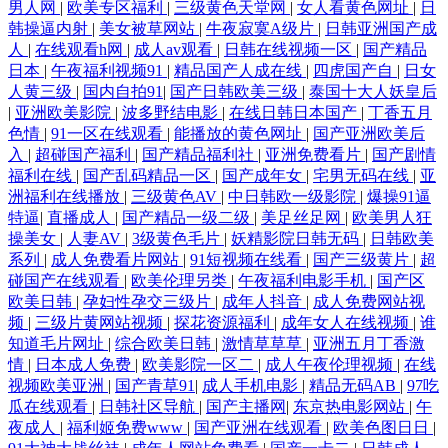
男人网
|
欧美专区福利
|
三级黄色天堂网
|
女人看黄色网址
|
日
韩操逼内射
|
美女被草网站
|
牛夜寂寞A级片
|
日韩亚洲国产成
人
|
在线观看h网
|
成人av观看
|
日韩在线视频一区
|
国产精品
日本
|
午夜福利视频91
|
精品国产人成在线
|
四虎国产自
|
日女
人黄三级
|
国内自拍91
|
国产日韩欧美三级
|
泰国十大人妖皇后
|
亚洲欧美影院
|
波多野结电影
|
在线日韩日本国产
|
丁香五月
色情
|
91一区在线观看
|
能播放的黄色网址
|
国产亚洲欧美后
入
|
超碰国产福利
|
国产精品福利社
|
亚洲免费看片
|
国产剧情
福利在线
|
国产乱码精品一区
|
国产成年女
|
宅男无码在线
|
亚
洲福利在线播放
|
三级黄色AV
|
中日韩欧一级影院
|
爆操91逼
特逼
|
直播成人
|
国产精品一级二级
|
美足丝足网
|
欧美男人狂
操美女
|
人妻AV
|
3级黄色毛片
|
妖精影院日韩无码
|
日韩欧美
系列
|
成人免费看片网站
|
91短视频在线看
|
国产三级黄片
|
超
碰国产在线观看
|
欧美伦理另类
|
午夜福利电影手机
|
国产区
欧美日韩
|
孕妇性孕交三级片
|
成年人抖音
|
成人免费网站视
频
|
三级片黄网站视频
|
探花资源福利
|
成年女人在线视频
|
谁
知道毛片网址
|
综合欧美日韩
|
激情草草草
|
亚洲五月丁香激
情
|
日本成人免费
|
欧美影院一区二
|
成人午夜伦理视频
|
在线
视频欧美亚洲
|
国产青草91
|
成人手机电影
|
精品无码AB
|
97吃
瓜在线观看
|
日韩社区导航
|
国产主播网
|
东京热电影网站
|
午
夜成人
|
福利姬免费www
|
国产亚洲在线观看
|
欧美色图日日
|