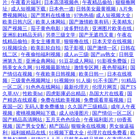
片
|
午夜看片福利
|
日本高清视频色
|
午夜精品偷拍
|
狠狠撸网
址
|
成人短视频下载
|
日本色一道
|
日韩美女最黄视频
|
A片免
费视频网站
|
国产黑料在线播放
|
97热热插
|
成人短视频大全
|
欧美日韩六区
|
欧美人体网站
|
国产激情欧美有码
|
天美精东
|
国产视频三
|
茄子黄色电影
|
波多野结衣
|
亚洲图片欧美在线
|
亚洲乱妇精品无码
|
另类三级文学
|
国产无遮挡又黄
|
午夜在
线精品偷拍
|
美女主播青草
|
狠狠撸在线
|
日本天堂在线视频
|
91视频综合
|
欧美乱轮自拍
|
茄子影视
|
国产激情一区
|
日韩在
线二区
|
午夜偷拍福利视频
|
成人av三级
|
国产aⅴ熟女
|
日韩亚
洲第九页
|
亚洲金典网站
|
91豆花成人网站
|
91影视免费版
|
日
韩美女永久网
|
91视频最新地址
|
激情专区网
|
夜色帮福利
|
国
产情侣在视频
|
午夜欧美日韩视频
|
欧美日韩一
|
日本在线视
频
|
三级黄色视频网址
|
91视频99
|
91人操
|
91不卡国产
|
91精品
一区二区
|
91色色在线网站
|
最新伦理片
|
伦理片网页
|
国产TS
久草AV
|
性欧美hd
|
四虎影庫必出精品
|
岛国大片在线看
|
国
产精选在线观看
|
免费在线欧美视频
|
免费观看草莓视频
|
日
夜国一区
|
无码人妻免费播放
|
久久国产三级精品
|
成年人午夜
视频
|
蜜桃视频网站下载
|
成人动漫图片
|
国产情侣一区二区
|
国产精品高清网站
|
五月天色色综合
|
午夜福利影片
|
69香蕉
视频
|
国产男女交配
|
精产国品
|
狠狠肏在线视频
|
男女操逼福
利
|
福利姬精品在线
|
91视频下载大全
|
伦理片在线免费看
|
欧